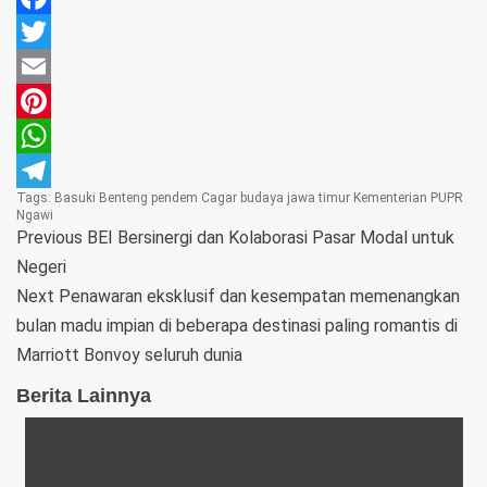
Facebook
Twitter
Email
Pinterest
WhatsApp
Tags:
Basuki
Benteng pendem
Cagar budaya
jawa timur
Kementerian PUPR
Telegram
Ngawi
Previous
BEI Bersinergi dan Kolaborasi Pasar Modal untuk
Negeri
Next
Penawaran eksklusif dan kesempatan memenangkan
bulan madu impian di beberapa destinasi paling romantis di
Marriott Bonvoy seluruh dunia
Berita Lainnya