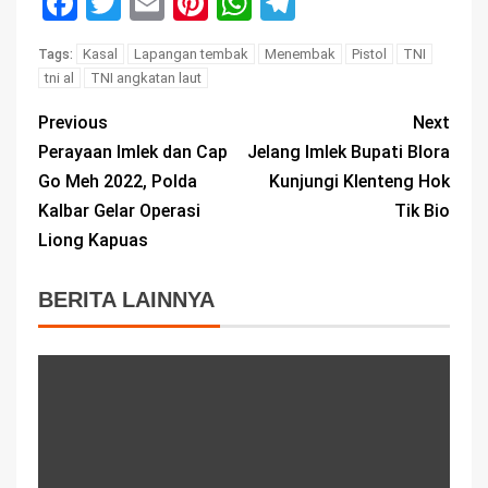
Facebook
Twitter
Email
Pinterest
WhatsApp
Telegram
Kasal
Lapangan tembak
Menembak
Pistol
TNI
Tags:
tni al
TNI angkatan laut
Previous
Next
Perayaan Imlek dan Cap
Jelang Imlek Bupati Blora
Go Meh 2022, Polda
Kunjungi Klenteng Hok
Kalbar Gelar Operasi
Tik Bio
Liong Kapuas
BERITA LAINNYA