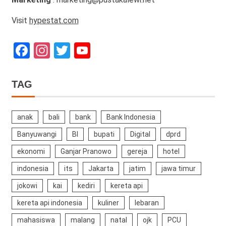
Visit
hypestat.com
Facebook
Instagram
Twitter
YouTube
Channel
TAG
anak
bali
bank
Bank Indonesia
Banyuwangi
BI
bupati
Digital
dprd
ekonomi
Ganjar Pranowo
gereja
hotel
indonesia
its
Jakarta
jatim
jawa timur
jokowi
kai
kediri
kereta api
kereta api indonesia
kuliner
lebaran
mahasiswa
malang
natal
ojk
PCU