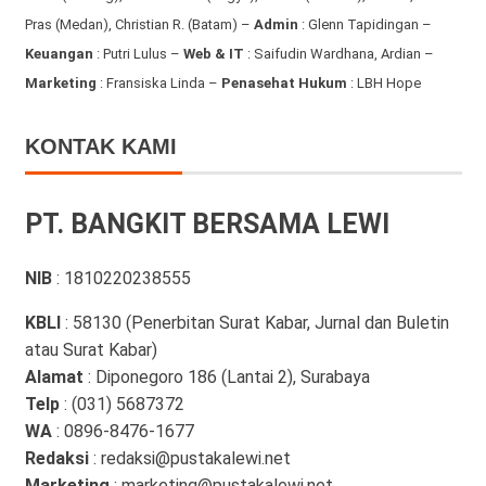
Pras (Medan), Christian R. (Batam) –
Admin
: Glenn Tapidingan
–
Keuangan
: Putri Lulus –
Web & IT
: Saifudin Wardhana, Ardian
–
Marketing
: Fransiska Linda –
Penasehat Hukum
: LBH Hope
KONTAK KAMI
PT. BANGKIT BERSAMA LEWI
NIB
: 1810220238555
KBLI
: 58130 (Penerbitan Surat Kabar, Jurnal dan Buletin
atau Surat Kabar)
Alamat
: Diponegoro 186 (Lantai 2), Surabaya
Telp
: (031) 5687372
WA
: 0896-8476-1677
Redaksi
: redaksi@pustakalewi.net
Marketing
: marketing@pustakalewi.net