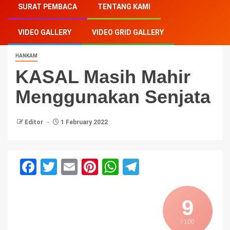
SURAT PEMBACA
TENTANG KAMI
Senjata
VIDEO GALLERY
VIDEO GRID GALLERY
HANKAM
KASAL Masih Mahir
Menggunakan Senjata
Editor
1 February 2022
Facebook
Twitter
Email
Pinterest
WhatsApp
Telegram
9
/ 100