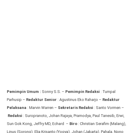
Pemimpin Umum :
Sonny S.S. –
Pemimpin Redaksi
: Tumpal
Parhusip –
Redaktur Senior
: Agustinus Eko Raharjo –
Redaktur
Pelaksana
: Marvin Warren –
Sekretaris Redaksi
: Santo Vormen –
Redaksi
:
Suropranoto, Johan Rajaya, Pramodya, Paul Tanesib, Erwi,
Sun Gok Kong, Jeffry MD, Echard –
Biro
: Christian Serafim (Malang),
Linus (Sorong), Elia Krisanto (Yogya), Johan (Jakarta), Pahala, Nono