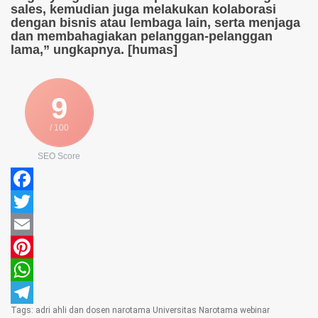
sales, kemudian juga melakukan kolaborasi
dengan bisnis atau lembaga lain, serta menjaga
dan membahagiakan pelanggan-pelanggan
lama,” ungkapnya. [humas]
9
/ 100
SEO Score
Facebook
Twitter
Email
Pinterest
WhatsApp
Tags:
adri
ahli dan dosen
narotama
Universitas Narotama
webinar
Telegram