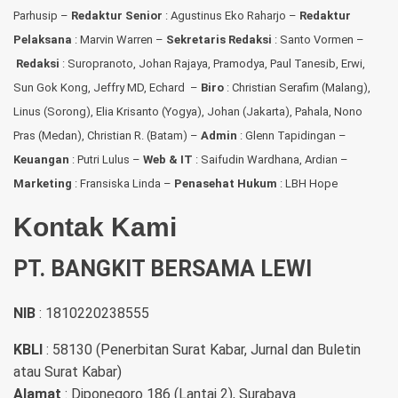
Parhusip –
Redaktur Senior
: Agustinus Eko Raharjo –
Redaktur
Pelaksana
: Marvin Warren –
Sekretaris Redaksi
: Santo Vormen –
Redaksi
:
Suropranoto, Johan Rajaya, Pramodya, Paul Tanesib, Erwi,
Sun Gok Kong, Jeffry MD, Echard –
Biro
: Christian Serafim (Malang),
Linus (Sorong), Elia Krisanto (Yogya), Johan (Jakarta), Pahala, Nono
Pras (Medan), Christian R. (Batam) –
Admin
: Glenn Tapidingan
–
Keuangan
: Putri Lulus –
Web & IT
: Saifudin Wardhana, Ardian
–
Marketing
: Fransiska Linda –
Penasehat Hukum
: LBH Hope
Kontak Kami
PT. BANGKIT BERSAMA LEWI
NIB
: 1810220238555
KBLI
: 58130 (Penerbitan Surat Kabar, Jurnal dan Buletin
atau Surat Kabar)
Alamat
: Diponegoro 186 (Lantai 2), Surabaya