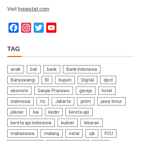
Visit
hypestat.com
Facebook
Instagram
Twitter
YouTube
Channel
TAG
anak
bali
bank
Bank Indonesia
Banyuwangi
BI
bupati
Digital
dprd
ekonomi
Ganjar Pranowo
gereja
hotel
indonesia
its
Jakarta
jatim
jawa timur
jokowi
kai
kediri
kereta api
kereta api indonesia
kuliner
lebaran
mahasiswa
malang
natal
ojk
PCU