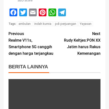
SEO Score
Facebook
Twitter
Email
Pinterest
WhatsApp
Telegram
ambulan
indah kurnia
pdi perjuangan
Yayasan
Tags:
Previous
Next
Realme V11s,
Rudy Keltjes:PON XX
Smartphone 5G canggih
Jatim harus Rakus
dengan harga terjangkau
Kemenangan
BERITA LAINNYA