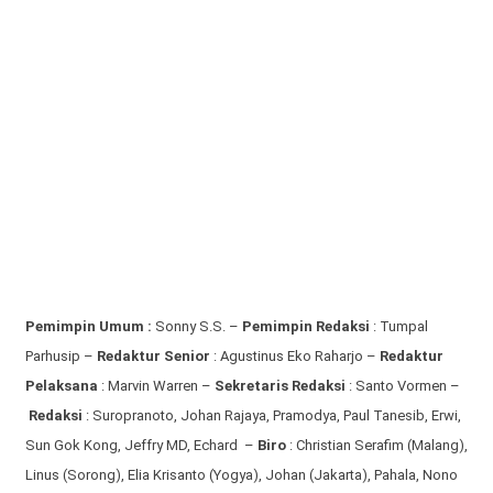
Pemimpin Umum :
Sonny S.S. –
Pemimpin Redaksi
: Tumpal
Parhusip –
Redaktur Senior
: Agustinus Eko Raharjo –
Redaktur
Pelaksana
: Marvin Warren –
Sekretaris Redaksi
: Santo Vormen –
Redaksi
:
Suropranoto, Johan Rajaya, Pramodya, Paul Tanesib, Erwi,
Sun Gok Kong, Jeffry MD, Echard –
Biro
: Christian Serafim (Malang),
Linus (Sorong), Elia Krisanto (Yogya), Johan (Jakarta), Pahala, Nono