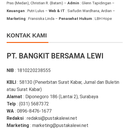
Pras (Medan), Christian R. (Batam) –
Admin
: Glenn Tapidingan
–
Keuangan
: Putri Lulus –
Web & IT
: Saifudin Wardhana, Ardian
–
Marketing
: Fransiska Linda –
Penasehat Hukum
: LBH Hope
KONTAK KAMI
PT. BANGKIT BERSAMA LEWI
NIB
: 1810220238555
KBLI
: 58130 (Penerbitan Surat Kabar, Jurnal dan Buletin
atau Surat Kabar)
Alamat
: Diponegoro 186 (Lantai 2), Surabaya
Telp
: (031) 5687372
WA
: 0896-8476-1677
Redaksi
: redaksi@pustakalewi.net
Marketing
: marketing@pustakalewi.net