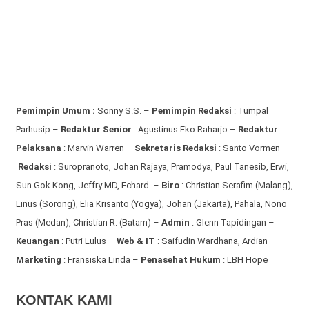
Pemimpin Umum :
Sonny S.S. –
Pemimpin Redaksi
: Tumpal
Parhusip –
Redaktur Senior
: Agustinus Eko Raharjo –
Redaktur
Pelaksana
: Marvin Warren –
Sekretaris Redaksi
: Santo Vormen –
Redaksi
:
Suropranoto, Johan Rajaya, Pramodya, Paul Tanesib, Erwi,
Sun Gok Kong, Jeffry MD, Echard –
Biro
: Christian Serafim (Malang),
Linus (Sorong), Elia Krisanto (Yogya), Johan (Jakarta), Pahala, Nono
Pras (Medan), Christian R. (Batam) –
Admin
: Glenn Tapidingan
–
Keuangan
: Putri Lulus –
Web & IT
: Saifudin Wardhana, Ardian
–
Marketing
: Fransiska Linda –
Penasehat Hukum
: LBH Hope
KONTAK KAMI