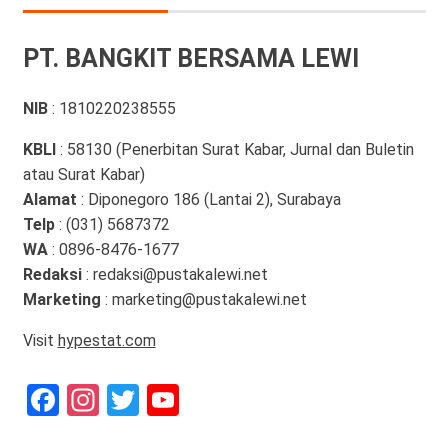
PT. BANGKIT BERSAMA LEWI
NIB
: 1810220238555
KBLI
: 58130 (Penerbitan Surat Kabar, Jurnal dan Buletin
atau Surat Kabar)
Alamat
: Diponegoro 186 (Lantai 2), Surabaya
Telp
: (031) 5687372
WA
: 0896-8476-1677
Redaksi
: redaksi@pustakalewi.net
Marketing
: marketing@pustakalewi.net
Visit
hypestat.com
Facebook
Instagram
Twitter
YouTube
Channel