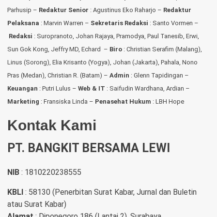
Parhusip –
Redaktur Senior
: Agustinus Eko Raharjo –
Redaktur
Pelaksana
: Marvin Warren –
Sekretaris Redaksi
: Santo Vormen –
Redaksi
:
Suropranoto, Johan Rajaya, Pramodya, Paul Tanesib, Erwi,
Sun Gok Kong, Jeffry MD, Echard –
Biro
: Christian Serafim (Malang),
Linus (Sorong), Elia Krisanto (Yogya), Johan (Jakarta), Pahala, Nono
Pras (Medan), Christian R. (Batam) –
Admin
: Glenn Tapidingan
–
Keuangan
: Putri Lulus –
Web & IT
: Saifudin Wardhana, Ardian
–
Marketing
: Fransiska Linda –
Penasehat Hukum
: LBH Hope
Kontak Kami
PT. BANGKIT BERSAMA LEWI
NIB
: 1810220238555
KBLI
: 58130 (Penerbitan Surat Kabar, Jurnal dan Buletin
atau Surat Kabar)
Alamat
: Diponegoro 186 (Lantai 2), Surabaya