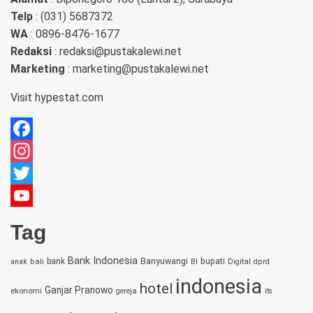
Telp
: (031) 5687372
WA
: 0896-8476-1677
Redaksi
: redaksi@pustakalewi.net
Marketing
: marketing@pustakalewi.net
Visit
hypestat.com
Facebook
Instagram
Twitter
YouTube
Tag
Channel
Bank Indonesia
bupati
bank
Banyuwangi
anak
bali
BI
Digital
dprd
indonesia
hotel
Ganjar Pranowo
ekonomi
gereja
its