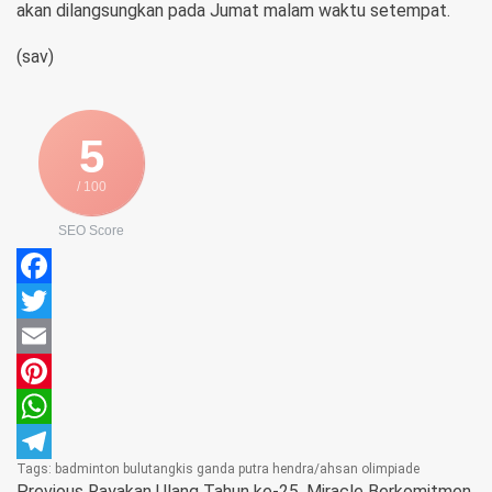
akan dilangsungkan pada Jumat malam waktu setempat.
(sav)
5
/ 100
SEO Score
Facebook
Twitter
Email
Pinterest
WhatsApp
Tags:
badminton
bulutangkis
ganda putra
hendra/ahsan
olimpiade
Telegram
Previous
Rayakan Ulang Tahun ke-25, Miracle Berkomitmen