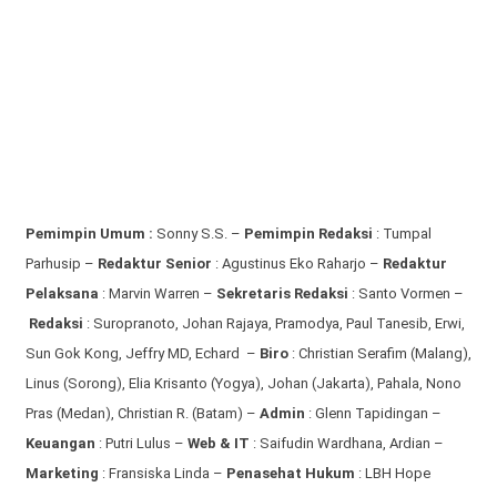
Pemimpin Umum :
Sonny S.S. –
Pemimpin Redaksi
: Tumpal
Parhusip –
Redaktur Senior
: Agustinus Eko Raharjo –
Redaktur
Pelaksana
: Marvin Warren –
Sekretaris Redaksi
: Santo Vormen –
Redaksi
:
Suropranoto, Johan Rajaya, Pramodya, Paul Tanesib, Erwi,
Sun Gok Kong, Jeffry MD, Echard –
Biro
: Christian Serafim (Malang),
Linus (Sorong), Elia Krisanto (Yogya), Johan (Jakarta), Pahala, Nono
Pras (Medan), Christian R. (Batam) –
Admin
: Glenn Tapidingan
–
Keuangan
: Putri Lulus –
Web & IT
: Saifudin Wardhana, Ardian
–
Marketing
: Fransiska Linda –
Penasehat Hukum
: LBH Hope