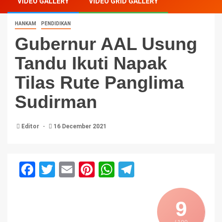
VIDEO GALLERY
VIDEO GRID GALLERY
HANKAM
PENDIDIKAN
Gubernur AAL Usung
Tandu Ikuti Napak
Tilas Rute Panglima
Sudirman
Editor
16 December 2021
Facebook
Twitter
Email
Pinterest
WhatsApp
Telegram
9