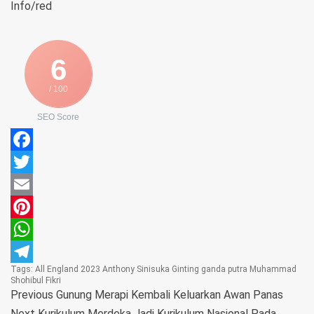
Info/red
6
/ 100
SEO Score
Facebook
Twitter
Email
Pinterest
WhatsApp
Tags:
All England 2023
Anthony Sinisuka Ginting
ganda putra
Muhammad
Telegram
Shohibul Fikri
Previous
Gunung Merapi Kembali Keluarkan Awan Panas
Next
Kurikulum Merdeka Jadi Kurikulum Nasional Pada