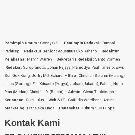
Pemimpin Umum :
Sonny S.S. –
Pemimpin Redaksi
: Tumpal
Parhusip –
Redaktur Senior
: Agustinus Eko Raharjo –
Redaktur
Pelaksana
: Marvin Warren –
Sekretaris Redaksi
: Santo Vormen –
Redaksi
:
Suropranoto, Johan Rajaya, Pramodya, Paul Tanesib, Erwi,
Sun Gok Kong, Jeffry MD, Echard –
Biro
: Christian Serafim (Malang),
Linus (Sorong), Elia Krisanto (Yogya), Johan (Jakarta), Pahala, Nono
Pras (Medan), Christian R. (Batam) –
Admin
: Glenn Tapidingan
–
Keuangan
: Putri Lulus –
Web & IT
: Saifudin Wardhana, Ardian
–
Marketing
: Fransiska Linda –
Penasehat Hukum
: LBH Hope
Kontak Kami