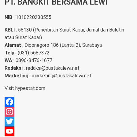
PT. BANGKIT BERSAMA LEWI
NIB
: 1810220238555
KBLI
: 58130 (Penerbitan Surat Kabar, Jurnal dan Buletin
atau Surat Kabar)
Alamat
: Diponegoro 186 (Lantai 2), Surabaya
Telp
: (031) 5687372
WA
: 0896-8476-1677
Redaksi
: redaksi@pustakalewi.net
Marketing
: marketing@pustakalewi.net
Visit
hypestat.com
Facebook
Instagram
Twitter