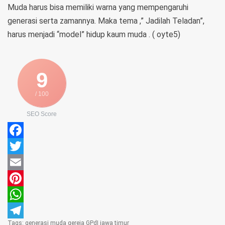
Muda harus bisa memiliki warna yang mempengaruhi
generasi serta zamannya. Maka tema ,” Jadilah Teladan”,
harus menjadi “model” hidup kaum muda . ( oyte5)
9
/ 100
SEO Score
Facebook
Twitter
Email
Pinterest
WhatsApp
Tags:
generasi muda
gereja
GPdI
jawa timur