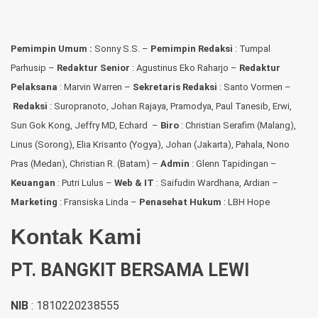
Pemimpin Umum :
Sonny S.S. –
Pemimpin Redaksi
: Tumpal
Parhusip –
Redaktur Senior
: Agustinus Eko Raharjo –
Redaktur
Pelaksana
: Marvin Warren –
Sekretaris Redaksi
: Santo Vormen –
Redaksi
:
Suropranoto, Johan Rajaya, Pramodya, Paul Tanesib, Erwi,
Sun Gok Kong, Jeffry MD, Echard –
Biro
: Christian Serafim (Malang),
Linus (Sorong), Elia Krisanto (Yogya), Johan (Jakarta), Pahala, Nono
Pras (Medan), Christian R. (Batam) –
Admin
: Glenn Tapidingan
–
Keuangan
: Putri Lulus –
Web & IT
: Saifudin Wardhana, Ardian
–
Marketing
: Fransiska Linda –
Penasehat Hukum
: LBH Hope
Kontak Kami
PT. BANGKIT BERSAMA LEWI
NIB
: 1810220238555