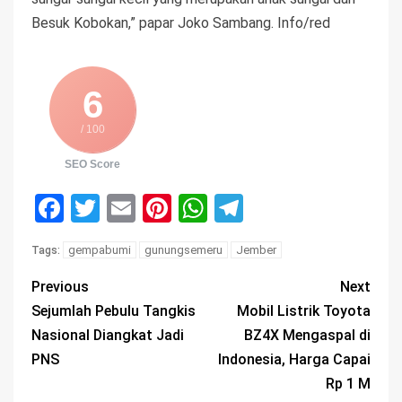
Besuk Kobokan,” papar Joko Sambang. Info/red
6
/ 100
SEO Score
Facebook
Twitter
Email
Pinterest
WhatsApp
Telegram
gempabumi
gunungsemeru
Jember
Tags:
Previous
Next
Sejumlah Pebulu Tangkis
Mobil Listrik Toyota
Nasional Diangkat Jadi
BZ4X Mengaspal di
PNS
Indonesia, Harga Capai
Rp 1 M