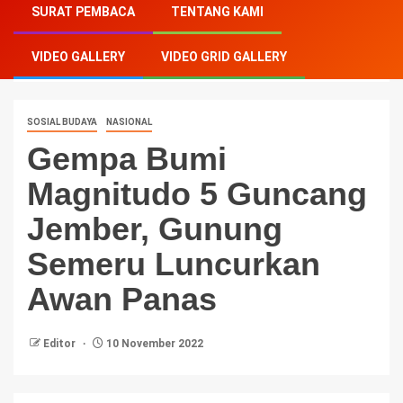
SURAT PEMBACA
TENTANG KAMI
Guncang Jember, Gunung Semeru Luncurkan Awan
Panas
VIDEO GALLERY
VIDEO GRID GALLERY
SOSIAL BUDAYA
NASIONAL
Gempa Bumi
Magnitudo 5 Guncang
Jember, Gunung
Semeru Luncurkan
Awan Panas
Editor
10 November 2022