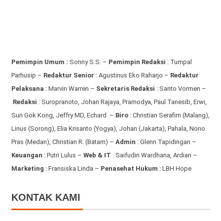
Pemimpin Umum :
Sonny S.S. –
Pemimpin Redaksi
: Tumpal
Parhusip –
Redaktur Senior
: Agustinus Eko Raharjo –
Redaktur
Pelaksana
: Marvin Warren –
Sekretaris Redaksi
: Santo Vormen –
Redaksi
:
Suropranoto, Johan Rajaya, Pramodya, Paul Tanesib, Erwi,
Sun Gok Kong, Jeffry MD, Echard –
Biro
: Christian Serafim (Malang),
Linus (Sorong), Elia Krisanto (Yogya), Johan (Jakarta), Pahala, Nono
Pras (Medan), Christian R. (Batam) –
Admin
: Glenn Tapidingan
–
Keuangan
: Putri Lulus –
Web & IT
: Saifudin Wardhana, Ardian
–
Marketing
: Fransiska Linda –
Penasehat Hukum
: LBH Hope
KONTAK KAMI