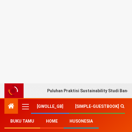
Puluhan Praktisi Sustainability Studi Band
[GWOLLE_GB]
[SIMPLE-GUESTBOOK]
BUKU TAMU
HOME
HUSONESIA
Home
-
Sosial Budaya
-
Gempa Bumi Magnitudo 5