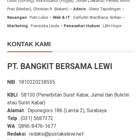
Linus (Sorong), Elia Krisanto (Yogya), Johan (Jakarta), Pahala, Nono
Pras (Medan), Christian R. (Batam) –
Admin
: Glenn Tapidingan
–
Keuangan
: Putri Lulus –
Web & IT
: Saifudin Wardhana, Ardian
–
Marketing
: Fransiska Linda –
Penasehat Hukum
: LBH Hope
KONTAK KAMI
PT. BANGKIT BERSAMA LEWI
NIB
: 1810220238555
KBLI
: 58130 (Penerbitan Surat Kabar, Jurnal dan Buletin
atau Surat Kabar)
Alamat
: Diponegoro 186 (Lantai 2), Surabaya
Telp
: (031) 5687372
WA
: 0896-8476-1677
Redaksi
: redaksi@pustakalewi.net