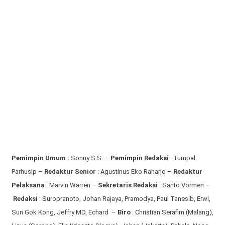
Pemimpin Umum :
Sonny S.S. –
Pemimpin Redaksi
: Tumpal
Parhusip –
Redaktur Senior
: Agustinus Eko Raharjo –
Redaktur
Pelaksana
: Marvin Warren –
Sekretaris Redaksi
: Santo Vormen –
Redaksi
:
Suropranoto, Johan Rajaya, Pramodya, Paul Tanesib, Erwi,
Sun Gok Kong, Jeffry MD, Echard –
Biro
: Christian Serafim (Malang),