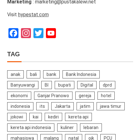
Marketing
: marketing@pustakalewi.net
Visit
hypestat.com
Facebook
Instagram
Twitter
YouTube
Channel
TAG
anak
bali
bank
Bank Indonesia
Banyuwangi
BI
bupati
Digital
dprd
ekonomi
Ganjar Pranowo
gereja
hotel
indonesia
its
Jakarta
jatim
jawa timur
jokowi
kai
kediri
kereta api
kereta api indonesia
kuliner
lebaran
mahasiswa
malang
natal
ojk
PCU