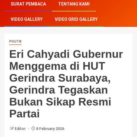
SURAT PEMBACA
TENTANG KAMI
HUT Gerindra Surabaya, Gerindra Tegaskan Bukan
Sikap Resmi Partai
VIDEO GALLERY
VIDEO GRID GALLERY
POLITIK
Eri Cahyadi Gubernur
Menggema di HUT
Gerindra Surabaya,
Gerindra Tegaskan
Bukan Sikap Resmi
Partai
Editor
8 February 2026