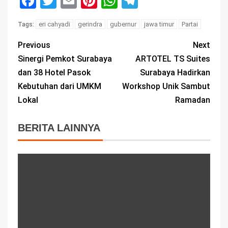
Facebook
Twitter
Email
Pinterest
WhatsApp
Telegram
eri cahyadi
gerindra
gubernur
jawa timur
Partai
Tags:
Previous
Next
Sinergi Pemkot Surabaya
ARTOTEL TS Suites
dan 38 Hotel Pasok
Surabaya Hadirkan
Kebutuhan dari UMKM
Workshop Unik Sambut
Lokal
Ramadan
BERITA LAINNYA