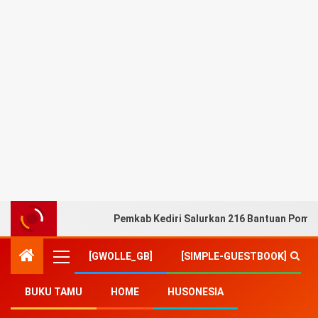
Pemkab Kediri Salurkan 216 Bantuan Pompa
[GWOLLE_GB]
[SIMPLE-GUESTBOOK]
BUKU TAMU
HOME
HUSONESIA
Home
-
Politik
-
Eri Cahyadi Gubernur Menggema di