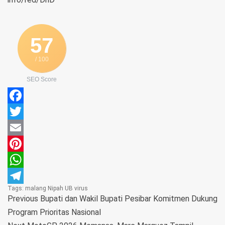
57
/ 100
SEO Score
Facebook
Twitter
Email
Pinterest
WhatsApp
Tags:
malang
Nipah
UB
virus
Telegram
Previous
Bupati dan Wakil Bupati Pesibar Komitmen Dukung
Program Prioritas Nasional