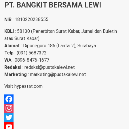
PT. BANGKIT BERSAMA LEWI
NIB
: 1810220238555
KBLI
: 58130 (Penerbitan Surat Kabar, Jurnal dan Buletin
atau Surat Kabar)
Alamat
: Diponegoro 186 (Lantai 2), Surabaya
Telp
: (031) 5687372
WA
: 0896-8476-1677
Redaksi
: redaksi@pustakalewi.net
Marketing
: marketing@pustakalewi.net
Visit
hypestat.com
Facebook
Instagram
Twitter