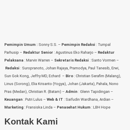
Pemimpin Umum :
Sonny S.S. –
Pemimpin Redaksi
: Tumpal
Parhusip –
Redaktur Senior
: Agustinus Eko Raharjo –
Redaktur
Pelaksana
: Marvin Warren –
Sekretaris Redaksi
: Santo Vormen –
Redaksi
:
Suropranoto, Johan Rajaya, Pramodya, Paul Tanesib, Erwi,
Sun Gok Kong, Jeffry MD, Echard –
Biro
: Christian Serafim (Malang),
Linus (Sorong), Elia Krisanto (Yogya), Johan (Jakarta), Pahala, Nono
Pras (Medan), Christian R. (Batam) –
Admin
: Glenn Tapidingan
–
Keuangan
: Putri Lulus –
Web & IT
: Saifudin Wardhana, Ardian
–
Marketing
: Fransiska Linda –
Penasehat Hukum
: LBH Hope
Kontak Kami