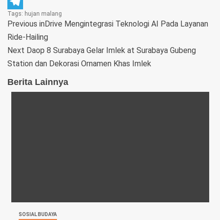
WhatsApp
Tags:
hujan
malang
Telegram
Previous
inDrive Mengintegrasi Teknologi AI Pada Layanan
Ride-Hailing
Next
Daop 8 Surabaya Gelar Imlek at Surabaya Gubeng
Station dan Dekorasi Ornamen Khas Imlek
Berita Lainnya
SOSIAL BUDAYA