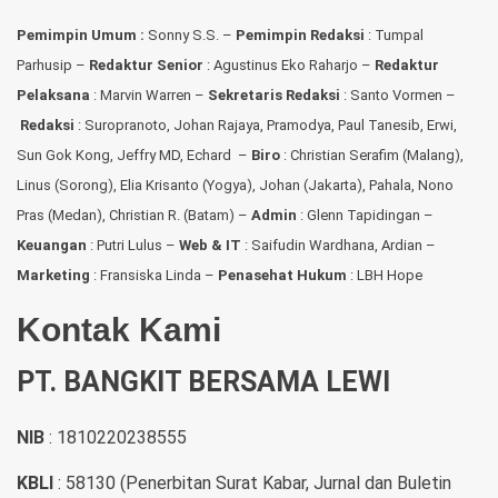
Pemimpin Umum :
Sonny S.S. –
Pemimpin Redaksi
: Tumpal
Parhusip –
Redaktur Senior
: Agustinus Eko Raharjo –
Redaktur
Pelaksana
: Marvin Warren –
Sekretaris Redaksi
: Santo Vormen –
Redaksi
:
Suropranoto, Johan Rajaya, Pramodya, Paul Tanesib, Erwi,
Sun Gok Kong, Jeffry MD, Echard –
Biro
: Christian Serafim (Malang),
Linus (Sorong), Elia Krisanto (Yogya), Johan (Jakarta), Pahala, Nono
Pras (Medan), Christian R. (Batam) –
Admin
: Glenn Tapidingan
–
Keuangan
: Putri Lulus –
Web & IT
: Saifudin Wardhana, Ardian
–
Marketing
: Fransiska Linda –
Penasehat Hukum
: LBH Hope
Kontak Kami
PT. BANGKIT BERSAMA LEWI
NIB
: 1810220238555
KBLI
: 58130 (Penerbitan Surat Kabar, Jurnal dan Buletin