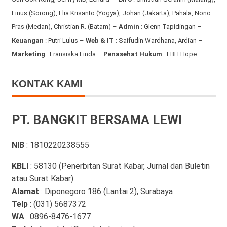
Linus (Sorong), Elia Krisanto (Yogya), Johan (Jakarta), Pahala, Nono
Pras (Medan), Christian R. (Batam) –
Admin
: Glenn Tapidingan
–
Keuangan
: Putri Lulus –
Web & IT
: Saifudin Wardhana, Ardian
–
Marketing
: Fransiska Linda –
Penasehat Hukum
: LBH Hope
KONTAK KAMI
PT. BANGKIT BERSAMA LEWI
NIB
: 1810220238555
KBLI
: 58130 (Penerbitan Surat Kabar, Jurnal dan Buletin
atau Surat Kabar)
Alamat
: Diponegoro 186 (Lantai 2), Surabaya
Telp
: (031) 5687372
WA
: 0896-8476-1677