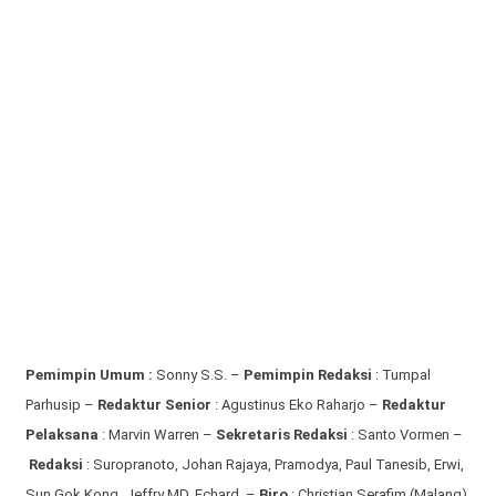
Pemimpin Umum :
Sonny S.S. –
Pemimpin Redaksi
: Tumpal
Parhusip –
Redaktur Senior
: Agustinus Eko Raharjo –
Redaktur
Pelaksana
: Marvin Warren –
Sekretaris Redaksi
: Santo Vormen –
Redaksi
:
Suropranoto, Johan Rajaya, Pramodya, Paul Tanesib, Erwi,
Sun Gok Kong, Jeffry MD, Echard –
Biro
: Christian Serafim (Malang),