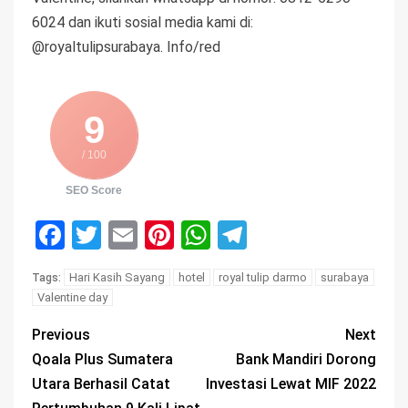
6024 dan ikuti sosial media kami di:
@royaltulipsurabaya. Info/red
9
/ 100
SEO Score
Facebook
Twitter
Email
Pinterest
WhatsApp
Telegram
Hari Kasih Sayang
hotel
royal tulip darmo
surabaya
Tags:
Valentine day
Previous
Next
Qoala Plus Sumatera
Bank Mandiri Dorong
Utara Berhasil Catat
Investasi Lewat MIF 2022