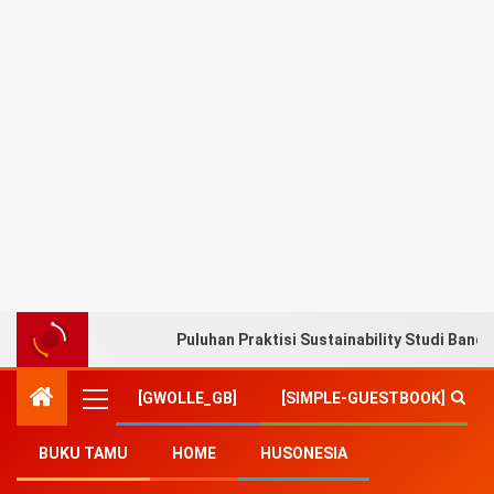
Puluhan Praktisi Sustainability Studi Band
[GWOLLE_GB]
[SIMPLE-GUESTBOOK]
BUKU TAMU
HOME
HUSONESIA
Home
-
Sosial Budaya
-
Berbagi Kasih Sayang