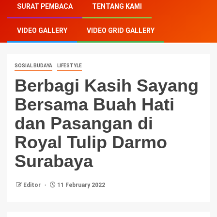
SURAT PEMBACA
TENTANG KAMI
Bersama Buah Hati dan Pasangan di Royal Tulip
Darmo Surabaya
VIDEO GALLERY
VIDEO GRID GALLERY
SOSIAL BUDAYA
LIFESTYLE
Berbagi Kasih Sayang
Bersama Buah Hati
dan Pasangan di
Royal Tulip Darmo
Surabaya
Editor
11 February 2022