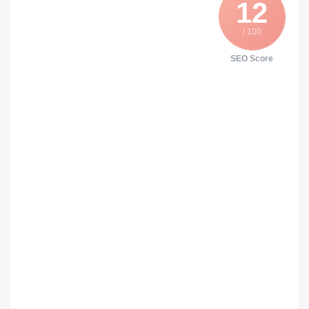
12
/ 100
SEO Score