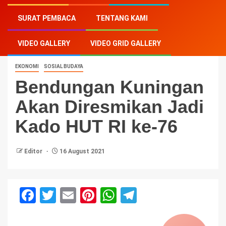
Home
-
Ekonomi
-
Bendungan Kuningan Akan
SURAT PEMBACA
TENTANG KAMI
Diresmikan Jadi Kado HUT RI ke-76
VIDEO GALLERY
VIDEO GRID GALLERY
EKONOMI
SOSIAL BUDAYA
Bendungan Kuningan
Akan Diresmikan Jadi
Kado HUT RI ke-76
Editor
16 August 2021
Facebook
Twitter
Email
Pinterest
WhatsApp
Telegram