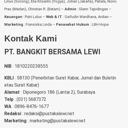
Linus (Sorong), Elia Krisanto (Yogya), Johan (Jakarta), Pahala, Nono
Pras (Medan), Christian R. (Batam) –
Admin
: Glenn Tapidingan
–
Keuangan
: Putri Lulus –
Web & IT
: Saifudin Wardhana, Ardian
–
Marketing
: Fransiska Linda –
Penasehat Hukum
: LBH Hope
Kontak Kami
PT. BANGKIT BERSAMA LEWI
NIB
: 1810220238555
KBLI
: 58130 (Penerbitan Surat Kabar, Jurnal dan Buletin
atau Surat Kabar)
Alamat
: Diponegoro 186 (Lantai 2), Surabaya
Telp
: (031) 5687372
WA
: 0896-8476-1677
Redaksi
: redaksi@pustakalewi.net
Marketing
: marketing@pustakalewi.net