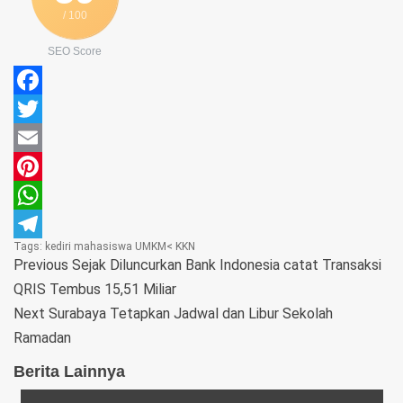
/ 100
SEO Score
Facebook
Twitter
Email
Pinterest
WhatsApp
Tags:
kediri
mahasiswa
UMKM< KKN
Telegram
Previous
Sejak Diluncurkan Bank Indonesia catat Transaksi
QRIS Tembus 15,51 Miliar
Next
Surabaya Tetapkan Jadwal dan Libur Sekolah
Ramadan
Berita Lainnya