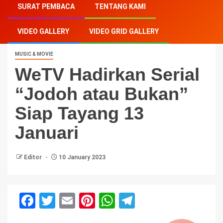
SURAT PEMBACA
TENTANG KAMI
atau Bukan” Siap Tayang 13 Januari
VIDEO GALLERY
VIDEO GRID GALLERY
MUSIC & MOVIE
WeTV Hadirkan Serial
“Jodoh atau Bukan”
Siap Tayang 13
Januari
Editor
10 January 2023
Facebook
Twitter
Email
Pinterest
WhatsApp
Telegram