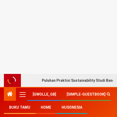
Puluhan Praktisi Sustainability Studi Band
[GWOLLE_GB]
[SIMPLE-GUESTBOOK]
BUKU TAMU
HOME
HUSONESIA
Home
-
Music & Movie
-
WeTV Hadirkan Serial “Jodoh