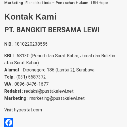
Marketing
: Fransiska Linda –
Penasehat Hukum
: LBH Hope
Kontak Kami
PT. BANGKIT BERSAMA LEWI
NIB
: 1810220238555
KBLI
: 58130 (Penerbitan Surat Kabar, Jurnal dan Buletin
atau Surat Kabar)
Alamat
: Diponegoro 186 (Lantai 2), Surabaya
Telp
: (031) 5687372
WA
: 0896-8476-1677
Redaksi
: redaksi@pustakalewi.net
Marketing
: marketing@pustakalewi.net
Visit
hypestat.com