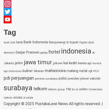
Facebook
Instagram
Twitter
YouTube
Tag
Channel
Bank Indonesia
bupati
bank
Banyuwangi
anak
bali
BI
Digital
dprd
indonesia
hotel
Ganjar Pranowo
ekonomi
gereja
its
jawa timur
jatim
kai
kediri
jokowi
kereta api
Jakarta
kereta
mahasiswa
kuliner
malang
natal
lebaran
ojk
PCU
api indonesia
pdi perjuangan
polisi
sekolah
pemkot surabaya
presiden jokowi
surabaya
telkom
TNI
umkm
telkom group
tni al
Universitas
vaksin
wisata
xl axiata
Copyright © 2025 PustakaLewi News All rights reserved.
|