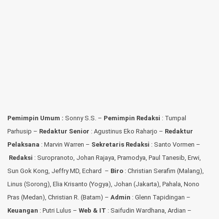
Pemimpin Umum :
Sonny S.S. –
Pemimpin Redaksi
: Tumpal
Parhusip –
Redaktur Senior
: Agustinus Eko Raharjo –
Redaktur
Pelaksana
: Marvin Warren –
Sekretaris Redaksi
: Santo Vormen –
Redaksi
:
Suropranoto, Johan Rajaya, Pramodya, Paul Tanesib, Erwi,
Sun Gok Kong, Jeffry MD, Echard –
Biro
: Christian Serafim (Malang),
Linus (Sorong), Elia Krisanto (Yogya), Johan (Jakarta), Pahala, Nono
Pras (Medan), Christian R. (Batam) –
Admin
: Glenn Tapidingan
–
Keuangan
: Putri Lulus –
Web & IT
: Saifudin Wardhana, Ardian
–