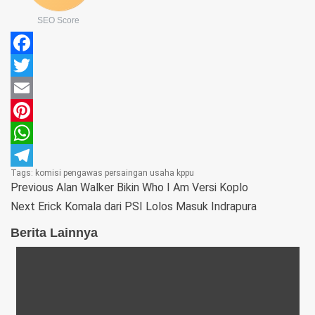
SEO Score
Facebook
Twitter
Email
Pinterest
WhatsApp
Tags:
komisi pengawas persaingan usaha
kppu
Telegram
Previous
Alan Walker Bikin Who I Am Versi Koplo
Next
Erick Komala dari PSI Lolos Masuk Indrapura
Berita Lainnya